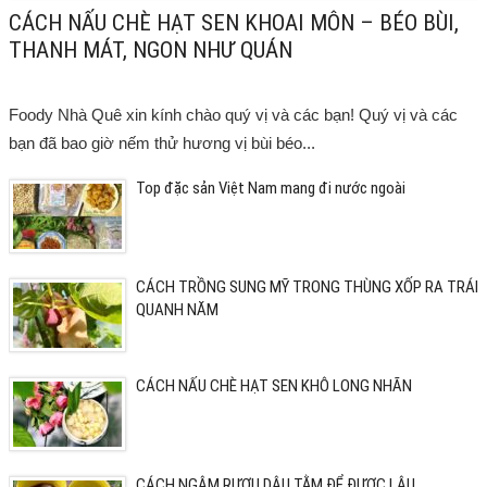
CÁCH NẤU CHÈ HẠT SEN KHOAI MÔN – BÉO BÙI,
THANH MÁT, NGON NHƯ QUÁN
Foody Nhà Quê xin kính chào quý vị và các bạn! Quý vị và các
bạn đã bao giờ nếm thử hương vị bùi béo...
Top đặc sản Việt Nam mang đi nước ngoài
CÁCH TRỒNG SUNG MỸ TRONG THÙNG XỐP RA TRÁI
QUANH NĂM
CÁCH NẤU CHÈ HẠT SEN KHÔ LONG NHÃN
CÁCH NGÂM RƯỢU DÂU TẰM ĐỂ ĐƯỢC LÂU