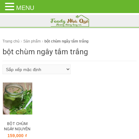
MENU
CLOSE
MENU
Trang chủ
Sản phẩm
bột chùm ngây tắm trắng
bột chùm ngây tắm trắng
BỘT CHÙM
NGÂY NGUYÊN
CHẤT
159,000
₫