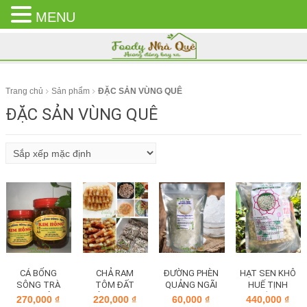
MENU
CLOSE
MENU
Trang chủ
Sản phẩm
ĐẶC SẢN VÙNG QUÊ
ĐẶC SẢN VÙNG QUÊ
CÁ BỐNG
CHẢ RAM
ĐƯỜNG PHÈN
HẠT SEN KHÔ
SÔNG TRÀ
TÔM ĐẤT
QUẢNG NGÃI
HUẾ TỊNH
KHO TIÊU
BÌNH ĐỊNH
TÂM
270,000
₫
220,000
₫
60,000
₫
440,000
₫