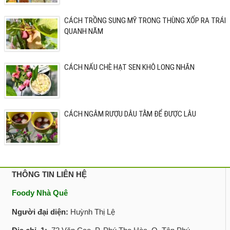
CÁCH TRỒNG SUNG MỸ TRONG THÙNG XỐP RA TRÁI
QUANH NĂM
CÁCH NẤU CHÈ HẠT SEN KHÔ LONG NHÃN
CÁCH NGÂM RƯỢU DÂU TẰM ĐỂ ĐƯỢC LÂU
THÔNG TIN LIÊN HỆ
Foody Nhà Quê
Người đại diện:
Huỳnh Thị Lệ