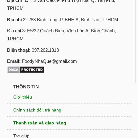
Địa chỉ 1:
73 Văn Cao, P. Phú Thọ Hòa, Q. Tân Phú,
TPHCM
Địa chỉ 2:
283 Bình Long, P. BHH A, Bình Tân, TPHCM
Địa chỉ 3: E5/32 Quách Điêu, Vĩnh Lộc A, Bình Chánh,
TPHCM
Điện thoại:
097.262.1813
Email:
FoodyNhaQue@gmail.com
THÔNG TIN
Giới thiệu
Chính sách đổi, trả hàng
Thanh toán và giao hàng
Trợ giúp