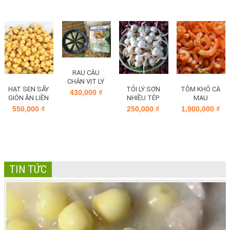
RAU CÂU
CHÂN VỊT LÝ
HẠT SEN SẤY
TỎI LÝ SƠN
TÔM KHÔ CÀ
SƠN
430,000
₫
GIÒN ĂN LIỀN
NHIỀU TÉP
MAU
TỊNH TÂM
LOẠI 1
550,000
₫
250,000
₫
1,900,000
₫
HUẾ
TIN TỨC