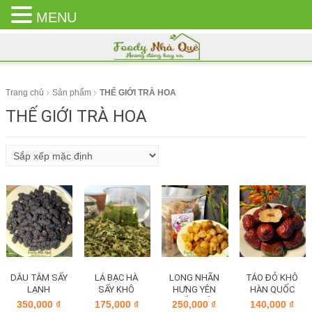
MENU
CLOSE
MENU
Trang chủ
Sản phẩm
THẾ GIỚI TRÀ HOA
THẾ GIỚI TRÀ HOA
DÂU TẰM SẤY
LÁ BẠC HÀ
TÁO ĐỎ KHÔ
LONG NHÃN
LẠNH
SẤY KHÔ
HÀN QUỐC
HƯNG YÊN
SẤY KHÔ
350,000
₫
175,000
₫
140,000
₫
250,000
₫