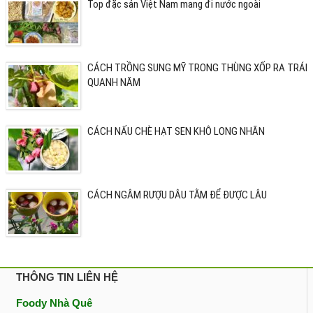
Top đặc sản Việt Nam mang đi nước ngoài
CÁCH TRỒNG SUNG MỸ TRONG THÙNG XỐP RA TRÁI
QUANH NĂM
CÁCH NẤU CHÈ HẠT SEN KHÔ LONG NHÃN
CÁCH NGÂM RƯỢU DÂU TẰM ĐỂ ĐƯỢC LÂU
THÔNG TIN LIÊN HỆ
Foody Nhà Quê