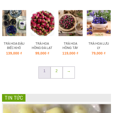
TRÀ HOA ĐẬU
TRÀ HOA
TRÀ HOA
TRÀ HOA LƯU
BIẾC KHÔ
HỒNG ĐÀ LẠT
HỒNG TÂY
LY
TẠNG
139,000
₫
99,000
₫
119,000
₫
79,000
₫
1
2
→
TIN TỨC