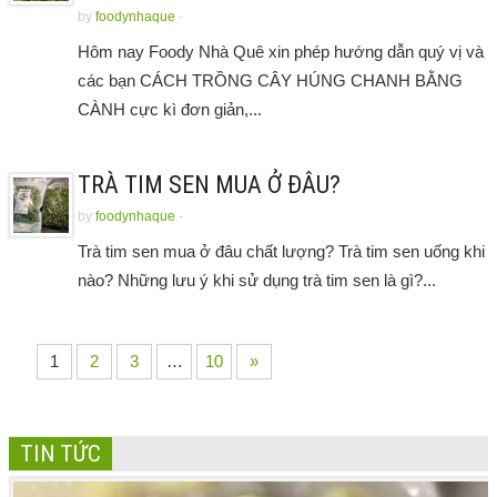
by
foodynhaque
-
Hôm nay Foody Nhà Quê xin phép hướng dẫn quý vị và
các bạn CÁCH TRỒNG CÂY HÚNG CHANH BẰNG
CÀNH cực kì đơn giản,...
TRÀ TIM SEN MUA Ở ĐÂU?
by
foodynhaque
-
Trà tim sen mua ở đâu chất lượng? Trà tim sen uống khi
nào? Những lưu ý khi sử dụng trà tim sen là gì?...
1
2
3
…
10
»
TIN TỨC