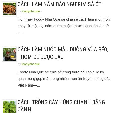
CÁCH LÀM NẤM BÀO NGƯ RIM SẢ ỚT
by
foodynhaque
-
Hôm nay Foody Nhà Quê sẽ chia sẻ cách làm một món
chay từ một loại nấm quen thuộc, thơm ngon, ăn là nhớ
–...
CÁCH LÀM NƯỚC MÀU ĐƯỜNG VỪA BÉO,
THƠM ĐỂ ĐƯỢC LÂU
by
foodynhaque
-
Foody Nhà Quê sẽ chia sẻ công thức nấu ăn cực kỳ
quan trọng góp mặt trong nhiều món ăn truyền thống của
Việt Nam—...
CÁCH TRỒNG CÂY HÚNG CHANH BẰNG
CÀNH