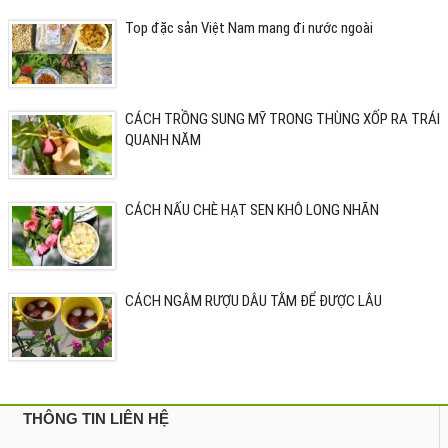
Top đặc sản Việt Nam mang đi nước ngoài
CÁCH TRỒNG SUNG MỸ TRONG THÙNG XỐP RA TRÁI
QUANH NĂM
CÁCH NẤU CHÈ HẠT SEN KHÔ LONG NHÃN
CÁCH NGÂM RƯỢU DÂU TẰM ĐỂ ĐƯỢC LÂU
THÔNG TIN LIÊN HỆ