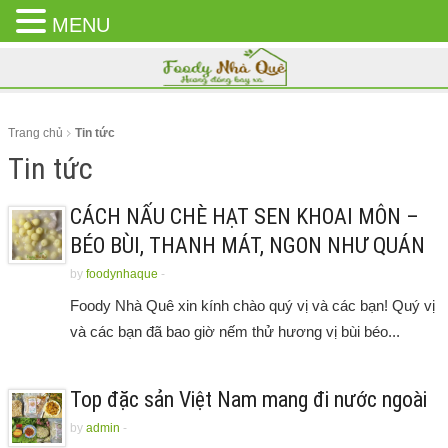
MENU
CLOSE
MENU
Trang chủ
Tin tức
Tin tức
CÁCH NẤU CHÈ HẠT SEN KHOAI MÔN –
BÉO BÙI, THANH MÁT, NGON NHƯ QUÁN
by
foodynhaque
-
Foody Nhà Quê xin kính chào quý vị và các bạn! Quý vị
và các bạn đã bao giờ nếm thử hương vị bùi béo...
Top đặc sản Việt Nam mang đi nước ngoài
by
admin
-