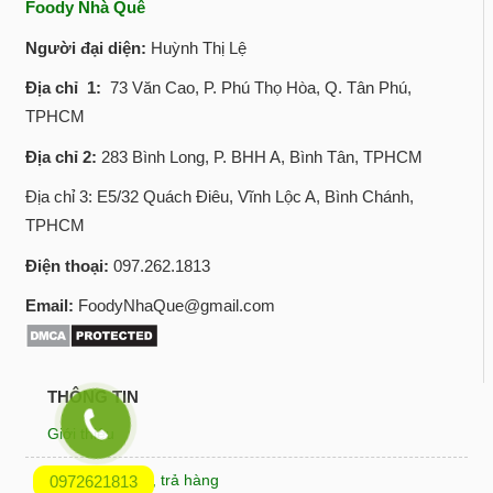
Foody Nhà Quê
Người đại diện:
Huỳnh Thị Lệ
Địa chỉ 1:
73 Văn Cao, P. Phú Thọ Hòa, Q. Tân Phú,
TPHCM
Địa chỉ 2:
283 Bình Long, P. BHH A, Bình Tân, TPHCM
Địa chỉ 3: E5/32 Quách Điêu, Vĩnh Lộc A, Bình Chánh,
TPHCM
Điện thoại:
097.262.1813
Email:
FoodyNhaQue@gmail.com
THÔNG TIN
Giới thiệu
Chính sách đổi, trả hàng
0972621813