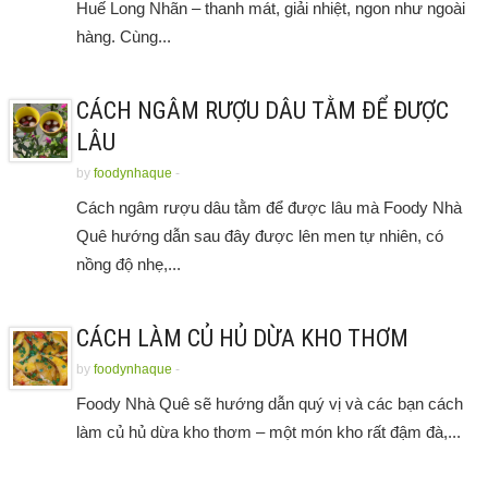
Huế Long Nhãn – thanh mát, giải nhiệt, ngon như ngoài
hàng. Cùng...
CÁCH NGÂM RƯỢU DÂU TẰM ĐỂ ĐƯỢC
LÂU
by
foodynhaque
-
Cách ngâm rượu dâu tằm để được lâu mà Foody Nhà
Quê hướng dẫn sau đây được lên men tự nhiên, có
nồng độ nhẹ,...
CÁCH LÀM CỦ HỦ DỪA KHO THƠM
by
foodynhaque
-
Foody Nhà Quê sẽ hướng dẫn quý vị và các bạn cách
làm củ hủ dừa kho thơm – một món kho rất đậm đà,...