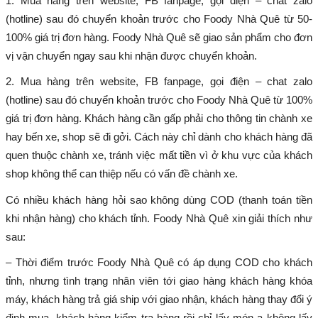
1. Mua hàng trên website, FB fanpage, gọi điện – chat zalo
(hotline) sau đó chuyển khoản trước cho Foody Nhà Quê từ 50-
100% giá trị đơn hàng. Foody Nhà Quê sẽ giao sản phẩm cho đơn
vị vận chuyển ngay sau khi nhận được chuyển khoản.
2. Mua hàng trên website, FB fanpage, gọi điện – chat zalo
(hotline) sau đó chuyển khoản trước cho Foody Nhà Quê từ 100%
giá trị đơn hàng. Khách hàng cần gấp phải cho thông tin chành xe
hay bến xe, shop sẽ đi gởi. Cách này chỉ dành cho khách hàng đã
quen thuộc chành xe, tránh việc mất tiền vì ở khu vực của khách
shop không thể can thiệp nếu có vấn đề chành xe.
Có nhiều khách hàng hỏi sao không dùng COD (thanh toán tiền
khi nhận hàng) cho khách tỉnh. Foody Nhà Quê xin giải thích như
sau:
– Thời điểm trước Foody Nhà Quê có áp dụng COD cho khách
tỉnh, nhưng tình trạng nhân viên tới giao hàng khách hàng khóa
máy, khách hàng trả giá ship với giao nhận, khách hàng thay đổi ý
định mua, khách hàng kiểm tra hàng rồi chỉ lấy món a không lấy