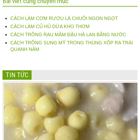
Bài viết cùng chuyên mục
CÁCH LÀM CƠM RƯỢU LÁ CHUỐI NGON NGỌT
CÁCH LÀM CỦ HỦ DỪA KHO THƠM
CÁCH TRỒNG RAU MẦM ĐẬU HÀ LAN BẰNG NƯỚC
CÁCH TRỒNG SUNG MỸ TRONG THÙNG XỐP RA TRÁI
QUANH NĂM
TIN TỨC