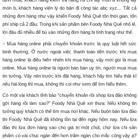
món b, khách hàng viện lý do bận đi công tác abc xyz… Tất cả
những đơn hàng như vậy khiến Foody Nhà Quê tốn thời gian, tốn
phí ship cả 2 đầu. Trong khi sản phẩm bên Foody Nhà Quê nhỏ lẻ,
lời đâu đủ nhiều để bù vào những đơn hàng bị tình trạng như thế.
– Mua hàng online phải chuyển khoản trước là quy luật hết sức
bình thường. Ở nước ngoài việc thanh toán tiền trước khi mua
hàng online là điều hiển nhiên khi mua hàng, vậy mới gọi là mua
online. Mua hàng online là người bán bán uy tín, người mua mua
tin tưởng. Vậy nên trước khi đặt hàng, khách hãy tìm hiểu thật kĩ
nếu hài lòng thì mua, không thì coi như xem để tìm hiểu thêm.
Có một vài khách tỉnh bảo “chuyển khoản rồi shop lừa đảo không
gởi hàng rồi làm sao?” Foody Nhà Quê xin thưa: Nếu không tin
tưởng quý khách có thể tìm mua nơi khác. Nếu buôn bán lừa đảo
thì Foody Nhà Quê đã không tồn tại đến ngày hôm nay. Nếu lừa
đảo thì lừa đơn hàng sao cho giá trị một chút, chứ lừa chi sản
phẩm có vài chục ngàn đến hơn trăm ngàn cho mắc công vậy ạ?