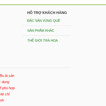
HỖ TRỢ KHÁCH HÀNG
ĐẶC SẢN VÙNG QUÊ
SẢN PHẨM KHÁC
THẾ GIỚI TRÀ HOA
ều là sản
c dụng
để phù hợp
ite chỉ
ệnh