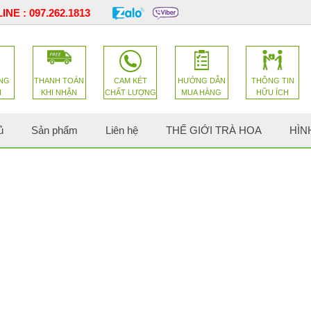
INE :
097.262.1813
NG
THANH TOÁN
CAM KÉT
HƯỚNG DẪN
THÔNG TIN
H
KHI NHẬN
CHẤT LƯỢNG
MUA HÀNG
HỮU ÍCH
ủ
Sản phẩm
Liên hệ
THẾ GIỚI TRÀ HOA
HÌN