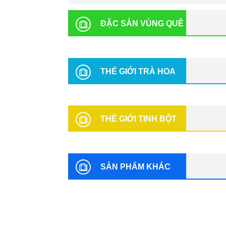
ĐẶC SẢN VÙNG QUÊ
THẾ GIỚI TRÀ HOA
THẾ GIỚI TINH BỘT
SẢN PHẨM KHÁC