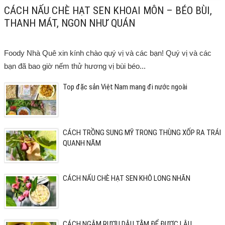
CÁCH NẤU CHÈ HẠT SEN KHOAI MÔN – BÉO BÙI,
THANH MÁT, NGON NHƯ QUÁN
Foody Nhà Quê xin kính chào quý vị và các bạn! Quý vị và các
bạn đã bao giờ nếm thử hương vị bùi béo...
Top đặc sản Việt Nam mang đi nước ngoài
CÁCH TRỒNG SUNG MỸ TRONG THÙNG XỐP RA TRÁI
QUANH NĂM
CÁCH NẤU CHÈ HẠT SEN KHÔ LONG NHÃN
CÁCH NGÂM RƯỢU DÂU TẰM ĐỂ ĐƯỢC LÂU