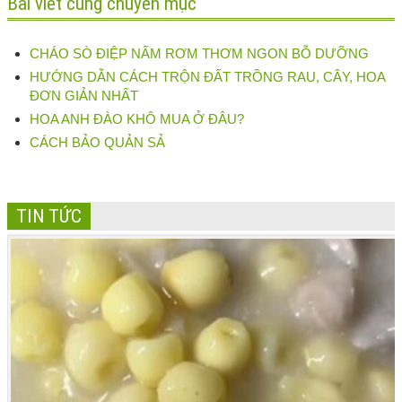
Bài viết cùng chuyên mục
CHÁO SÒ ĐIỆP NẤM RƠM THƠM NGON BỖ DƯỠNG
HƯỚNG DẪN CÁCH TRỘN ĐẤT TRỒNG RAU, CÂY, HOA
ĐƠN GIẢN NHẤT
HOA ANH ĐÀO KHÔ MUA Ở ĐÂU?
CÁCH BẢO QUẢN SẢ
TIN TỨC