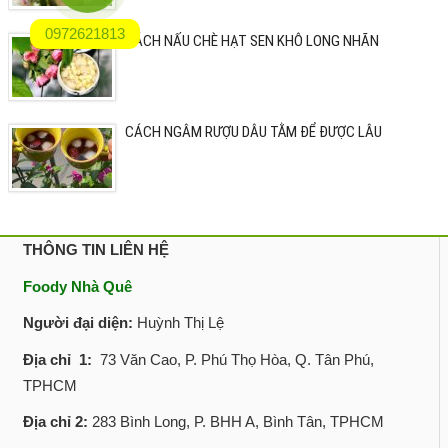
0972621813
CÁCH NẤU CHÈ HẠT SEN KHÔ LONG NHÃN
CÁCH NGÂM RƯỢU DÂU TẰM ĐỂ ĐƯỢC LÂU
THÔNG TIN LIÊN HỆ
Foody Nhà Quê
Người đại diện:
Huỳnh Thị Lệ
Địa chỉ 1:
73 Văn Cao, P. Phú Thọ Hòa, Q. Tân Phú,
TPHCM
Địa chỉ 2:
283 Bình Long, P. BHH A, Bình Tân, TPHCM