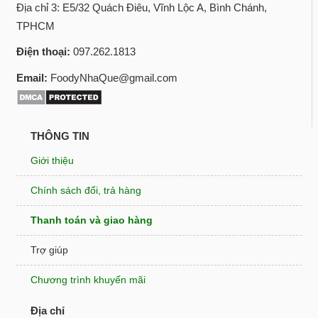
Địa chỉ 3: E5/32 Quách Điêu, Vĩnh Lộc A, Bình Chánh,
TPHCM
Điện thoại:
097.262.1813
Email:
FoodyNhaQue@gmail.com
THÔNG TIN
Giới thiệu
Chính sách đổi, trả hàng
Thanh toán và giao hàng
Trợ giúp
Chương trình khuyến mãi
Địa chỉ