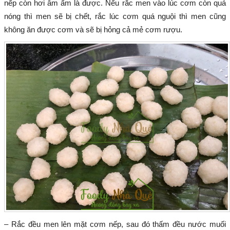
nếp còn hơi âm ấm là được. Nếu rắc men vào lúc cơm còn quá
nóng thì men sẽ bị chết, rắc lúc cơm quá nguội thì men cũng
không ăn được cơm và sẽ bị hỏng cả mẻ cơm rượu.
– Rắc đều men lên mặt cơm nếp, sau đó thấm đều nước muối