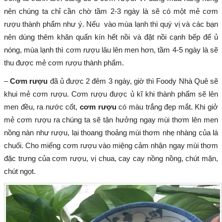
nên chúng ta chỉ cần chờ tầm 2-3 ngày là sẽ có một mẻ cơm
rượu thành phẩm như ý. Nếu vào mùa lạnh thì quý vị và các bạn
nên dùng thêm khăn quấn kín hết nồi và đặt nồi cạnh bếp để ủ
nóng, mùa lạnh thì cơm rượu lâu lên men hơn, tầm 4-5 ngày là sẽ
thu được mẻ cơm rượu thành phẩm.
–
Cơm rượu
đã ủ được 2 đêm 3 ngày, giờ thì Foody Nhà Quê sẽ
khui mẻ cơm rượu. Cơm rượu được ủ kĩ khi thành phẩm sẽ lên
men đều, ra nước cốt,
cơm rượu
có màu trắng đẹp mắt. Khi giở
mẻ cơm rượu ra chúng ta sẽ tận hưởng ngay mùi thơm lên men
nồng nàn như rượu, lại thoang thoảng mùi thơm nhẹ nhàng của lá
chuối. Cho miếng cơm rượu vào miệng cảm nhận ngay mùi thơm
đặc trưng của cơm rượu, vị chua, cay cay nồng nồng, chút mặn,
chút ngọt.