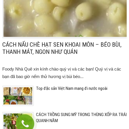
CÁCH NẤU CHÈ HẠT SEN KHOAI MÔN – BÉO BÙI,
THANH MÁT, NGON NHƯ QUÁN
Foody Nhà Quê xin kính chào quý vị và các bạn! Quý vị và các
bạn đã bao giờ nếm thử hương vị bùi béo...
Top đặc sản Việt Nam mang đi nước ngoài
CÁCH TRỒNG SUNG MỸ TRONG THÙNG XỐP RA TRÁI
QUANH NĂM