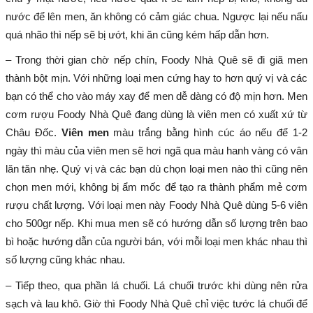
nước để lên men, ăn không có cảm giác chua. Ngược lại nếu nấu
quá nhão thì nếp sẽ bị ướt, khi ăn cũng kém hấp dẫn hơn.
– Trong thời gian chờ nếp chín, Foody Nhà Quê sẽ đi giã men
thành bột mịn. Với những loại men cứng hay to hơn quý vị và các
bạn có thể cho vào máy xay để men dễ dàng có độ mịn hơn. Men
cơm rượu Foody Nhà Quê đang dùng là viên men có xuất xứ từ
Châu Đốc.
Viên men
màu trắng bằng hình cúc áo nếu để 1-2
ngày thì màu của viên men sẽ hơi ngã qua màu hanh vàng có vân
lăn tăn nhẹ. Quý vị và các bạn dù chọn loại men nào thì cũng nên
chọn men mới, không bị ẩm mốc để tạo ra thành phẩm mẻ cơm
rượu chất lượng. Với loại men này Foody Nhà Quê dùng 5-6 viên
cho 500gr nếp. Khi mua men sẽ có hướng dẫn số lượng trên bao
bì hoặc hướng dẫn của người bán, với mỗi loại men khác nhau thì
số lượng cũng khác nhau.
– Tiếp theo, qua phần lá chuối. Lá chuối trước khi dùng nên rửa
sạch và lau khô. Giờ thì Foody Nhà Quê chỉ việc tước lá chuối để