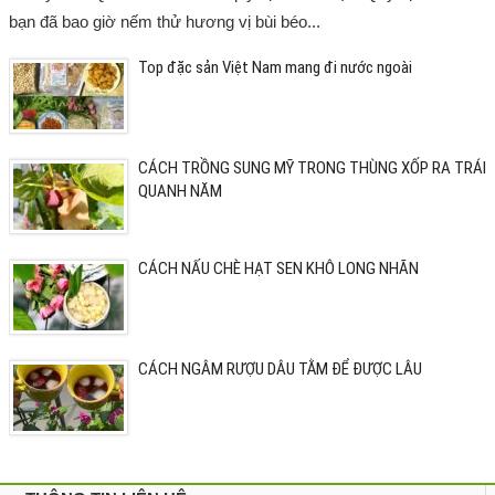
bạn đã bao giờ nếm thử hương vị bùi béo...
Top đặc sản Việt Nam mang đi nước ngoài
CÁCH TRỒNG SUNG MỸ TRONG THÙNG XỐP RA TRÁI
QUANH NĂM
CÁCH NẤU CHÈ HẠT SEN KHÔ LONG NHÃN
CÁCH NGÂM RƯỢU DÂU TẰM ĐỂ ĐƯỢC LÂU