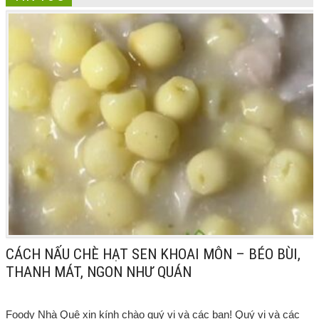
CÁCH NẤU CHÈ HẠT SEN KHOAI MÔN – BÉO BÙI,
THANH MÁT, NGON NHƯ QUÁN
Foody Nhà Quê xin kính chào quý vị và các bạn! Quý vị và các