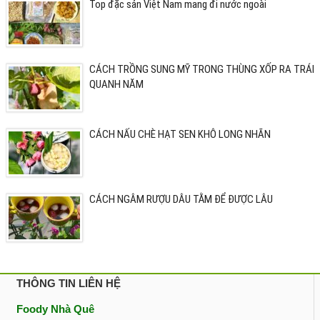
Top đặc sản Việt Nam mang đi nước ngoài
CÁCH TRỒNG SUNG MỸ TRONG THÙNG XỐP RA TRÁI
QUANH NĂM
CÁCH NẤU CHÈ HẠT SEN KHÔ LONG NHÃN
CÁCH NGÂM RƯỢU DÂU TẰM ĐỂ ĐƯỢC LÂU
THÔNG TIN LIÊN HỆ
Foody Nhà Quê