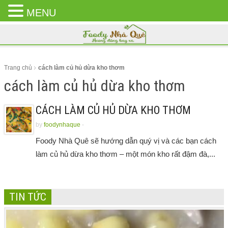
MENU
CLOSE
MENU
Trang chủ
cách làm củ hủ dừa kho thơm
cách làm củ hủ dừa kho thơm
CÁCH LÀM CỦ HỦ DỪA KHO THƠM
by
foodynhaque
-
Foody Nhà Quê sẽ hướng dẫn quý vị và các bạn cách
làm củ hủ dừa kho thơm – một món kho rất đậm đà,...
TIN TỨC