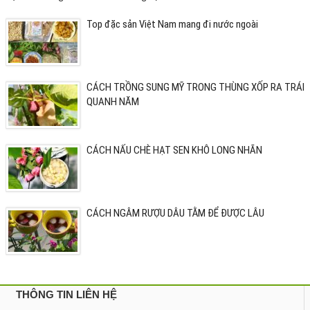
Top đặc sản Việt Nam mang đi nước ngoài
CÁCH TRỒNG SUNG MỸ TRONG THÙNG XỐP RA TRÁI
QUANH NĂM
CÁCH NẤU CHÈ HẠT SEN KHÔ LONG NHÃN
CÁCH NGÂM RƯỢU DÂU TẰM ĐỂ ĐƯỢC LÂU
THÔNG TIN LIÊN HỆ