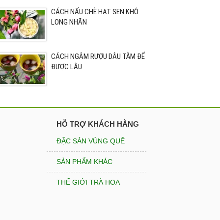
CÁCH NẤU CHÈ HẠT SEN KHÔ
LONG NHÃN
CÁCH NGÂM RƯỢU DÂU TẰM ĐỂ
ĐƯỢC LÂU
HỖ TRỢ KHÁCH HÀNG
ĐẶC SẢN VÙNG QUÊ
SẢN PHẨM KHÁC
THẾ GIỚI TRÀ HOA