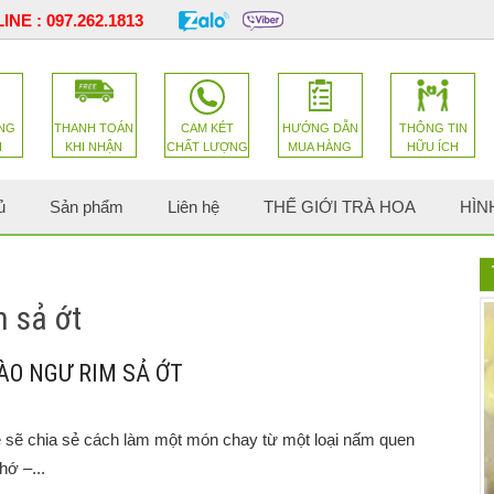
INE :
097.262.1813
NG
THANH TOÁN
CAM KÉT
HƯỚNG DẪN
THÔNG TIN
H
KHI NHẬN
CHẤT LƯỢNG
MUA HÀNG
HỮU ÍCH
ủ
Sản phẩm
Liên hệ
THẾ GIỚI TRÀ HOA
HÌN
m sả ớt
O NGƯ RIM SẢ ỚT
ẽ chia sẻ cách làm một món chay từ một loại nấm quen
hớ –...