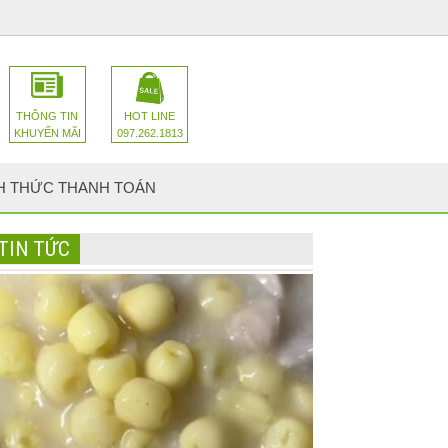
THÔNG TIN
HOT LINE
KHUYẾN MÃI
097.262.1813
H THỨC THANH TOÁN
TIN TỨC