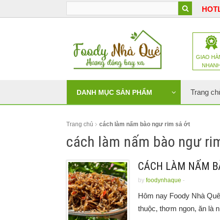
HOTL
GIAO HÀ
NHAN
Trang ch
DANH MỤC SẢN PHẨM
Trang chủ
cách làm nấm bào ngư rim sả ớt
cách làm nấm bào ngư ri
CÁCH LÀM NẤM BÀ
by
foodynhaque
-
Hôm nay Foody Nhà Quê s
thuộc, thơm ngon, ăn là n