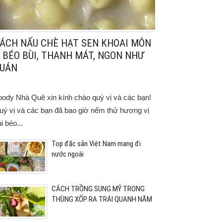
ÁCH NẤU CHÈ HẠT SEN KHOAI MÔN
 BÉO BÙI, THANH MÁT, NGON NHƯ
UÁN
oody Nhà Quê xin kính chào quý vị và các bạn!
uý vị và các bạn đã bao giờ nếm thử hương vị
i béo...
Top đặc sản Việt Nam mang đi
nước ngoài
CÁCH TRỒNG SUNG MỸ TRONG
THÙNG XỐP RA TRÁI QUANH NĂM