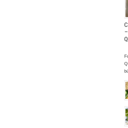
C
–
Q
F
Q
bù