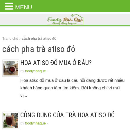
MENU
CLOSE
MENU
Trang chủ
cách pha trà atiso đỏ
cách pha trà atiso đỏ
HOA ATISO ĐỎ MUA Ở ĐÂU?
by
foodynhaque
-
Hoa atiso đỏ mua ở đâu là câu hỏi đang được rất nhiều
khách hàng quan tâm tìm kiếm. Bởi không chỉ vì mùi
vị...
CÔNG DỤNG CỦA TRÀ HOA ATISO ĐỎ
by
foodynhaque
-