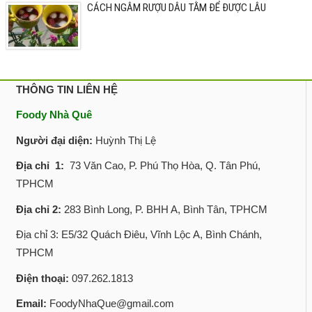
CÁCH NGÂM RƯỢU DÂU TẰM ĐỂ ĐƯỢC LÂU
THÔNG TIN LIÊN HỆ
Foody Nhà Quê
Người đại diện:
Huỳnh Thị Lệ
Địa chỉ 1:
73 Văn Cao, P. Phú Thọ Hòa, Q. Tân Phú,
TPHCM
Địa chỉ 2:
283 Bình Long, P. BHH A, Bình Tân, TPHCM
Địa chỉ 3: E5/32 Quách Điêu, Vĩnh Lộc A, Bình Chánh,
TPHCM
Điện thoại:
097.262.1813
Email:
FoodyNhaQue@gmail.com