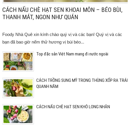
CÁCH NẤU CHÈ HẠT SEN KHOAI MÔN – BÉO BÙI,
THANH MÁT, NGON NHƯ QUÁN
Foody Nhà Quê xin kính chào quý vị và các bạn! Quý vị và các
bạn đã bao giờ nếm thử hương vị bùi béo...
Top đặc sản Việt Nam mang đi nước ngoài
CÁCH TRỒNG SUNG MỸ TRONG THÙNG XỐP RA TRÁI
QUANH NĂM
CÁCH NẤU CHÈ HẠT SEN KHÔ LONG NHÃN