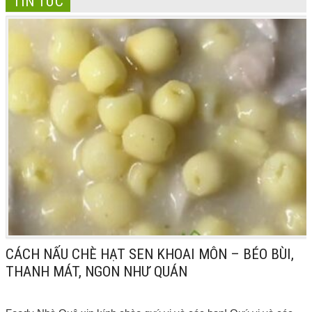
TIN TỨC
CÁCH NẤU CHÈ HẠT SEN KHOAI MÔN – BÉO BÙI,
THANH MÁT, NGON NHƯ QUÁN