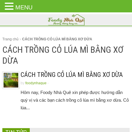
MENU
CLOSE
MENU
Trang chủ
CÁCH TRỒNG CỎ LÚA MÌ BẰNG XƠ DỪA
CÁCH TRỒNG CỎ LÚA MÌ BẰNG XƠ
DỪA
CÁCH TRỒNG CỎ LÚA MÌ BẰNG XƠ DỪA
by
foodynhaque
-
Hôm nay, Foody Nhà Quê xin phép được hướng dẫn
quý vị và các bạn cách trồng cỏ lúa mì bằng xơ dừa. Cỏ
lúa...