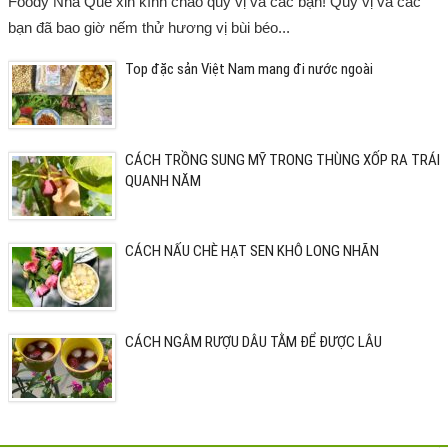
Foody Nhà Quê xin kính chào quý vị và các bạn! Quý vị và các
bạn đã bao giờ nếm thử hương vị bùi béo...
Top đặc sản Việt Nam mang đi nước ngoài
CÁCH TRỒNG SUNG MỸ TRONG THÙNG XỐP RA TRÁI
QUANH NĂM
CÁCH NẤU CHÈ HẠT SEN KHÔ LONG NHÃN
CÁCH NGÂM RƯỢU DÂU TẰM ĐỂ ĐƯỢC LÂU