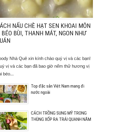
ÁCH NẤU CHÈ HẠT SEN KHOAI MÔN
 BÉO BÙI, THANH MÁT, NGON NHƯ
UÁN
oody Nhà Quê xin kính chào quý vị và các bạn!
uý vị và các bạn đã bao giờ nếm thử hương vị
i béo...
Top đặc sản Việt Nam mang đi
nước ngoài
CÁCH TRỒNG SUNG MỸ TRONG
THÙNG XỐP RA TRÁI QUANH NĂM