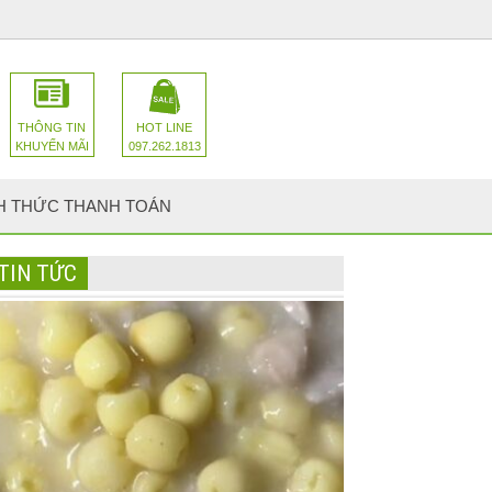
THÔNG TIN
HOT LINE
KHUYẾN MÃI
097.262.1813
H THỨC THANH TOÁN
TIN TỨC