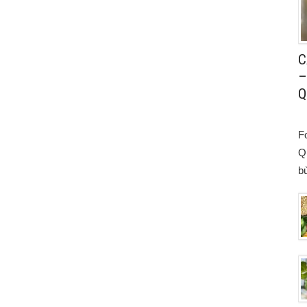
C
–
Q
F
Q
bù