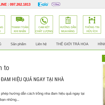
INE :
097.262.1813
NG
THANH TOÁN
CAM KÉT
HƯỚNG DẪN
THÔNG TIN
H
KHI NHẬN
CHẤT LƯỢNG
MUA HÀNG
HỮU ÍCH
ủ
Sản phẩm
Liên hệ
THẾ GIỚI TRÀ HOA
HÌN
 to
ĐAM HIỆU QUẢ NGAY TẠI NHÀ
phép hướng dẫn cách trồng nha đam hiệu quả ngay tại
 bạn những...