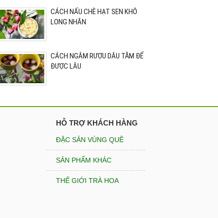
CÁCH NẤU CHÈ HẠT SEN KHÔ
LONG NHÃN
CÁCH NGÂM RƯỢU DÂU TẰM ĐỂ
ĐƯỢC LÂU
HỖ TRỢ KHÁCH HÀNG
ĐẶC SẢN VÙNG QUÊ
SẢN PHẨM KHÁC
THẾ GIỚI TRÀ HOA