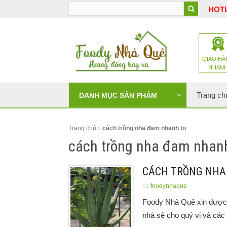
HOTL
GIAO HÀ
NHAN
Trang ch
DANH MỤC SẢN PHẨM
Trang chủ
cách trồng nha đam nhanh to
cách trồng nha đam nhanh
CÁCH TRỒNG NHA 
by
foodynhaque
-
Foody Nhà Quê xin được 
nhà sẽ cho quý vị và các