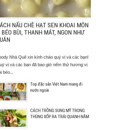
ÁCH NẤU CHÈ HẠT SEN KHOAI MÔN
 BÉO BÙI, THANH MÁT, NGON NHƯ
UÁN
oody Nhà Quê xin kính chào quý vị và các bạn!
uý vị và các bạn đã bao giờ nếm thử hương vị
i béo...
Top đặc sản Việt Nam mang đi
nước ngoài
CÁCH TRỒNG SUNG MỸ TRONG
THÙNG XỐP RA TRÁI QUANH NĂM