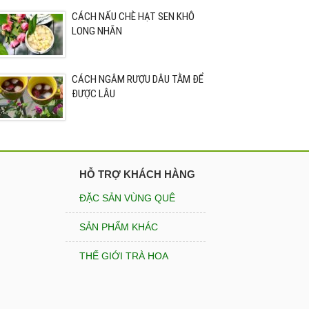
CÁCH NẤU CHÈ HẠT SEN KHÔ
LONG NHÃN
CÁCH NGÂM RƯỢU DÂU TẰM ĐỂ
ĐƯỢC LÂU
HỖ TRỢ KHÁCH HÀNG
ĐẶC SẢN VÙNG QUÊ
SẢN PHẨM KHÁC
THẾ GIỚI TRÀ HOA