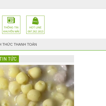
THÔNG TIN
HOT LINE
KHUYẾN MÃI
097.262.1813
H THỨC THANH TOÁN
TIN TỨC