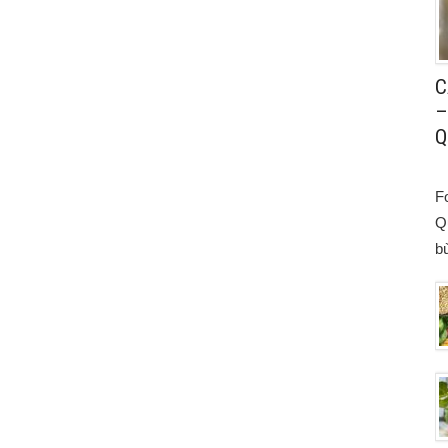
C
–
Q
F
Q
bù