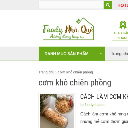
HOTL
GIAO HÀ
NHAN
Trang ch
DANH MỤC SẢN PHẨM
Trang chủ
cơm khô chiên phồng
cơm khô chiên phồng
CÁCH LÀM CƠM K
by
foodynhaque
-
Cách làm cơm khô rang m
những mẻ cơm thơm giòn,