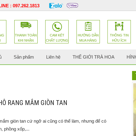
INE :
097.262.1813
NG
THANH TOÁN
CAM KÉT
HƯỚNG DẪN
THÔNG TIN
H
KHI NHẬN
CHẤT LƯỢNG
MUA HÀNG
HỮU ÍCH
ủ
Sản phẩm
Liên hệ
THẾ GIỚI TRÀ HOA
HÌN
HÔ RANG MẮM GIÒN TAN
ắm giòn tan cứ ngỡ ai cũng có thể làm, nhưng để có
 phồng xốp,...