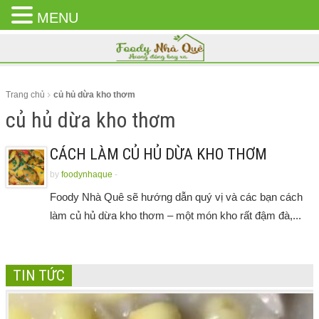
MENU
CLOSE
MENU
Trang chủ
củ hủ dừa kho thơm
củ hủ dừa kho thơm
CÁCH LÀM CỦ HỦ DỪA KHO THƠM
by
foodynhaque
-
Foody Nhà Quê sẽ hướng dẫn quý vị và các bạn cách
làm củ hủ dừa kho thơm – một món kho rất đậm đà,...
TIN TỨC