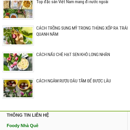
Top đặc sản Việt Nam mang đi nước ngoài
CÁCH TRỒNG SUNG MỸ TRONG THÙNG XỐP RA TRÁI
QUANH NĂM
CÁCH NẤU CHÈ HẠT SEN KHÔ LONG NHÃN
CÁCH NGÂM RƯỢU DÂU TẰM ĐỂ ĐƯỢC LÂU
THÔNG TIN LIÊN HỆ
Foody Nhà Quê