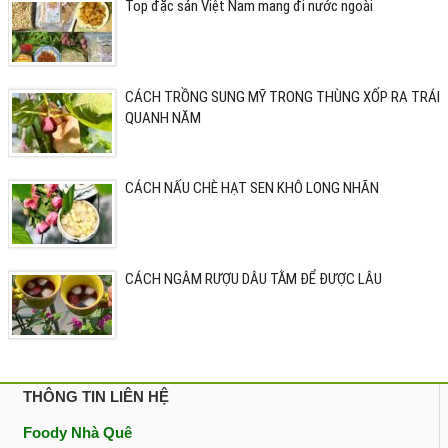
Top đặc sản Việt Nam mang đi nước ngoài
CÁCH TRỒNG SUNG MỸ TRONG THÙNG XỐP RA TRÁI
QUANH NĂM
CÁCH NẤU CHÈ HẠT SEN KHÔ LONG NHÃN
CÁCH NGÂM RƯỢU DÂU TẰM ĐỂ ĐƯỢC LÂU
THÔNG TIN LIÊN HỆ
Foody Nhà Quê