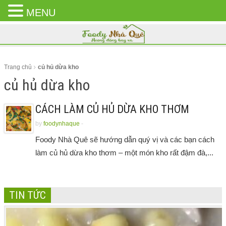
MENU
CLOSE
MENU
Trang chủ
củ hủ dừa kho
củ hủ dừa kho
CÁCH LÀM CỦ HỦ DỪA KHO THƠM
by
foodynhaque
-
Foody Nhà Quê sẽ hướng dẫn quý vị và các bạn cách
làm củ hủ dừa kho thơm – một món kho rất đậm đà,...
TIN TỨC