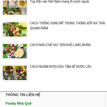
Top đặc sản Việt Nam mang đi nước ngoài
CÁCH TRỒNG SUNG MỸ TRONG THÙNG XỐP RA TRÁI
QUANH NĂM
CÁCH NẤU CHÈ HẠT SEN KHÔ LONG NHÃN
CÁCH NGÂM RƯỢU DÂU TẰM ĐỂ ĐƯỢC LÂU
THÔNG TIN LIÊN HỆ
Foody Nhà Quê