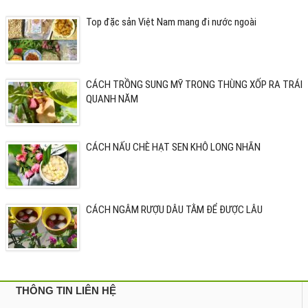
Top đặc sản Việt Nam mang đi nước ngoài
CÁCH TRỒNG SUNG MỸ TRONG THÙNG XỐP RA TRÁI
QUANH NĂM
CÁCH NẤU CHÈ HẠT SEN KHÔ LONG NHÃN
CÁCH NGÂM RƯỢU DÂU TẰM ĐỂ ĐƯỢC LÂU
THÔNG TIN LIÊN HỆ