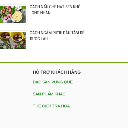
CÁCH NẤU CHÈ HẠT SEN KHÔ
LONG NHÃN
CÁCH NGÂM RƯỢU DÂU TẰM ĐỂ
ĐƯỢC LÂU
HỖ TRỢ KHÁCH HÀNG
ĐẶC SẢN VÙNG QUÊ
SẢN PHẨM KHÁC
THẾ GIỚI TRÀ HOA