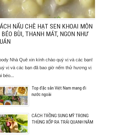
ÁCH NẤU CHÈ HẠT SEN KHOAI MÔN
 BÉO BÙI, THANH MÁT, NGON NHƯ
UÁN
oody Nhà Quê xin kính chào quý vị và các bạn!
uý vị và các bạn đã bao giờ nếm thử hương vị
i béo...
Top đặc sản Việt Nam mang đi
nước ngoài
CÁCH TRỒNG SUNG MỸ TRONG
THÙNG XỐP RA TRÁI QUANH NĂM