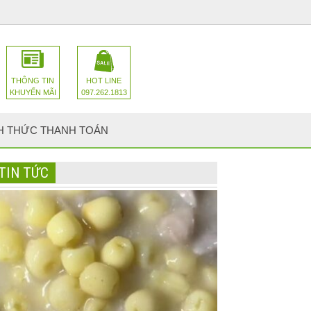
THÔNG TIN
HOT LINE
KHUYẾN MÃI
097.262.1813
H THỨC THANH TOÁN
TIN TỨC