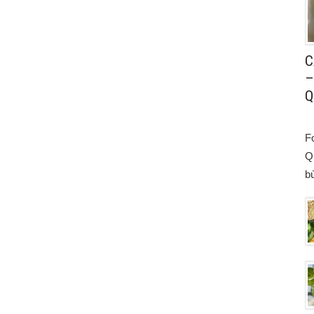
C
–
Q
F
Q
bù