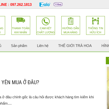
INE :
097.262.1813
NG
THANH TOÁN
CAM KÉT
HƯỚNG DẪN
THÔNG TIN
H
KHI NHẬN
CHẤT LƯỢNG
MUA HÀNG
HỮU ÍCH
ủ
Sản phẩm
Liên hệ
THẾ GIỚI TRÀ HOA
HÌN
 YÊN MUA Ở ĐÂU?
ở đâu chính gốc là câu hỏi được khách hàng tìm kiếm khi
hẩm....