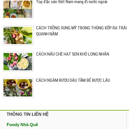
Top đặc sản Việt Nam mang đi nước ngoài
CÁCH TRỒNG SUNG MỸ TRONG THÙNG XỐP RA TRÁI
QUANH NĂM
CÁCH NẤU CHÈ HẠT SEN KHÔ LONG NHÃN
CÁCH NGÂM RƯỢU DÂU TẰM ĐỂ ĐƯỢC LÂU
THÔNG TIN LIÊN HỆ
Foody Nhà Quê