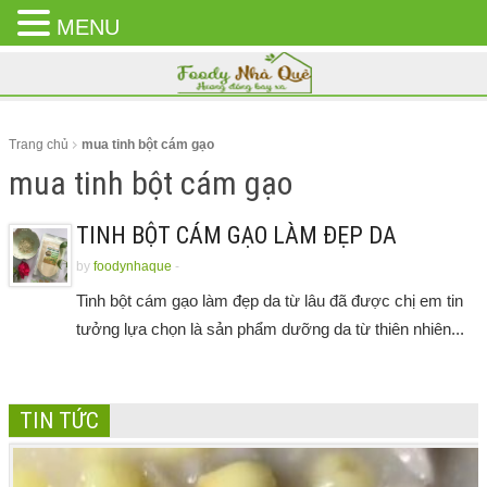
MENU
CLOSE
MENU
Trang chủ
mua tinh bột cám gạo
mua tinh bột cám gạo
TINH BỘT CÁM GẠO LÀM ĐẸP DA
by
foodynhaque
-
Tinh bột cám gạo làm đẹp da từ lâu đã được chị em tin
tưởng lựa chọn là sản phẩm dưỡng da từ thiên nhiên...
TIN TỨC