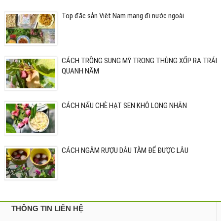
Top đặc sản Việt Nam mang đi nước ngoài
CÁCH TRỒNG SUNG MỸ TRONG THÙNG XỐP RA TRÁI
QUANH NĂM
CÁCH NẤU CHÈ HẠT SEN KHÔ LONG NHÃN
CÁCH NGÂM RƯỢU DÂU TẰM ĐỂ ĐƯỢC LÂU
THÔNG TIN LIÊN HỆ