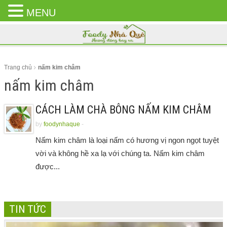
MENU
CLOSE
MENU
Trang chủ
nấm kim châm
nấm kim châm
CÁCH LÀM CHÀ BÔNG NẤM KIM CHÂM
by
foodynhaque
-
Nấm kim châm là loại nấm có hương vị ngon ngọt tuyệt
vời và không hề xa lạ với chúng ta. Nấm kim châm
được...
TIN TỨC