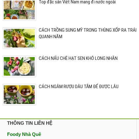
Top đặc sản Việt Nam mang đi nước ngoài
CÁCH TRỒNG SUNG MỸ TRONG THÙNG XỐP RA TRÁI
QUANH NĂM
CÁCH NẤU CHÈ HẠT SEN KHÔ LONG NHÃN
CÁCH NGÂM RƯỢU DÂU TẰM ĐỂ ĐƯỢC LÂU
THÔNG TIN LIÊN HỆ
Foody Nhà Quê