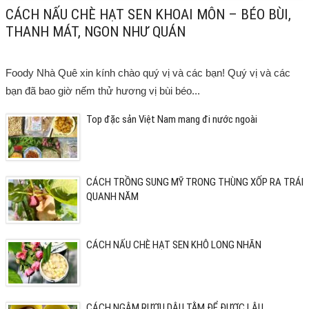
CÁCH NẤU CHÈ HẠT SEN KHOAI MÔN – BÉO BÙI,
THANH MÁT, NGON NHƯ QUÁN
Foody Nhà Quê xin kính chào quý vị và các bạn! Quý vị và các
bạn đã bao giờ nếm thử hương vị bùi béo...
Top đặc sản Việt Nam mang đi nước ngoài
CÁCH TRỒNG SUNG MỸ TRONG THÙNG XỐP RA TRÁI
QUANH NĂM
CÁCH NẤU CHÈ HẠT SEN KHÔ LONG NHÃN
CÁCH NGÂM RƯỢU DÂU TẰM ĐỂ ĐƯỢC LÂU