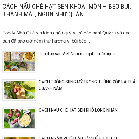
CÁCH NẤU CHÈ HẠT SEN KHOAI MÔN – BÉO BÙI,
THANH MÁT, NGON NHƯ QUÁN
Foody Nhà Quê xin kính chào quý vị và các bạn! Quý vị và các
bạn đã bao giờ nếm thử hương vị bùi béo...
Top đặc sản Việt Nam mang đi nước ngoài
CÁCH TRỒNG SUNG MỸ TRONG THÙNG XỐP RA TRÁI
QUANH NĂM
CÁCH NẤU CHÈ HẠT SEN KHÔ LONG NHÃN
CÁCH NGÂM RƯỢU DÂU TẰM ĐỂ ĐƯỢC LÂU