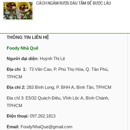
CÁCH NGÂM RƯỢU DÂU TẰM ĐỂ ĐƯỢC LÂU
THÔNG TIN LIÊN HỆ
Foody Nhà Quê
Người đại diện:
Huỳnh Thị Lệ
Địa chỉ 1:
73 Văn Cao, P. Phú Thọ Hòa, Q. Tân Phú,
TPHCM
Địa chỉ 2:
283 Bình Long, P. BHH A, Bình Tân, TPHCM
Địa chỉ 3: E5/32 Quách Điêu, Vĩnh Lộc A, Bình Chánh,
TPHCM
Điện thoại:
097.262.1813
Email:
FoodyNhaQue@gmail.com