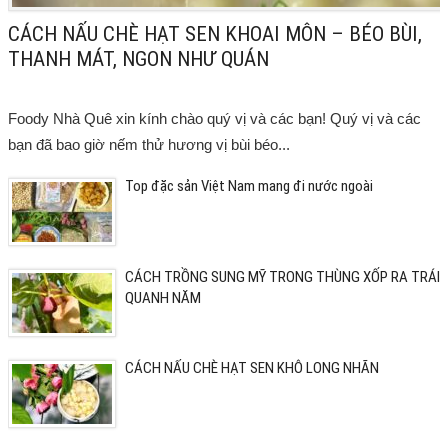
CÁCH NẤU CHÈ HẠT SEN KHOAI MÔN – BÉO BÙI,
THANH MÁT, NGON NHƯ QUÁN
Foody Nhà Quê xin kính chào quý vị và các bạn! Quý vị và các
bạn đã bao giờ nếm thử hương vị bùi béo...
Top đặc sản Việt Nam mang đi nước ngoài
CÁCH TRỒNG SUNG MỸ TRONG THÙNG XỐP RA TRÁI
QUANH NĂM
CÁCH NẤU CHÈ HẠT SEN KHÔ LONG NHÃN