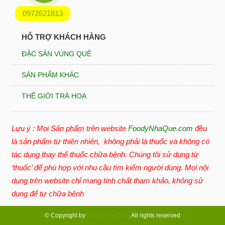
0972621813
HỖ TRỢ KHÁCH HÀNG
ĐẶC SẢN VÙNG QUÊ
SẢN PHẨM KHÁC
THẾ GIỚI TRÀ HOA
Lưu ý : Mọi Sản phẩm trên website
FoodyNhaQue.com
đều
là sản phẩm từ thiên nhiên, không phải là thuốc và không có
tác dụng thay thế thuốc chữa bệnh. Chúng tôi sử dụng từ
‘thuốc’ để phù hợp với nhu cầu tìm kiếm người dùng. Mọi nội
dung trên website chỉ mang tính chất tham khảo, không sử
dụng để tự chữa bệnh
© Copyright by
FoodyNhaQue
. All rights reserved