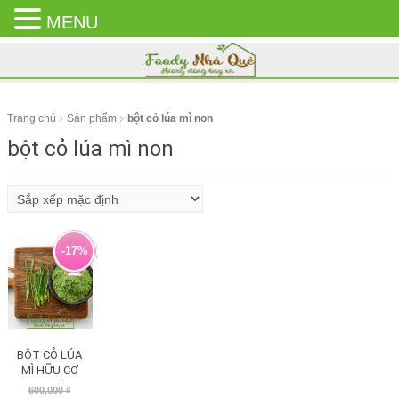
MENU
CLOSE
MENU
Trang chủ
Sản phẩm
bột cỏ lúa mì non
bột cỏ lúa mì non
-17%
BỘT CỎ LÚA
MÌ HỮU CƠ
NGUYÊN
Giá
Giá
600,000
₫