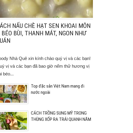
ÁCH NẤU CHÈ HẠT SEN KHOAI MÔN
 BÉO BÙI, THANH MÁT, NGON NHƯ
UÁN
oody Nhà Quê xin kính chào quý vị và các bạn!
uý vị và các bạn đã bao giờ nếm thử hương vị
i béo...
Top đặc sản Việt Nam mang đi
nước ngoài
CÁCH TRỒNG SUNG MỸ TRONG
THÙNG XỐP RA TRÁI QUANH NĂM