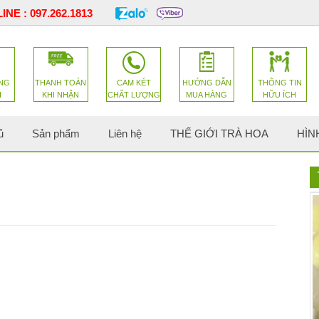
INE :
097.262.1813
NG
THANH TOÁN
CAM KÉT
HƯỚNG DẪN
THÔNG TIN
H
KHI NHẬN
CHẤT LƯỢNG
MUA HÀNG
HỮU ÍCH
ủ
Sản phẩm
Liên hệ
THẾ GIỚI TRÀ HOA
HÌN