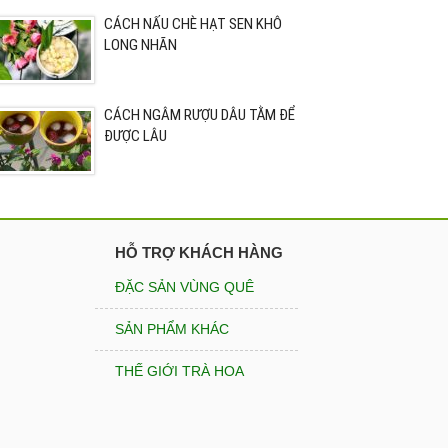
CÁCH NẤU CHÈ HẠT SEN KHÔ
LONG NHÃN
CÁCH NGÂM RƯỢU DÂU TẰM ĐỂ
ĐƯỢC LÂU
HỖ TRỢ KHÁCH HÀNG
ĐẶC SẢN VÙNG QUÊ
SẢN PHẨM KHÁC
THẾ GIỚI TRÀ HOA