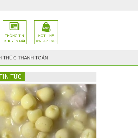
THÔNG TIN
HOT LINE
KHUYẾN MÃI
097.262.1813
H THỨC THANH TOÁN
TIN TỨC