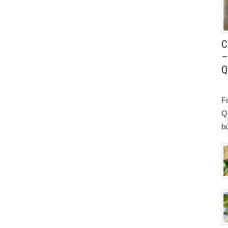
C
–
Q
F
Q
bù