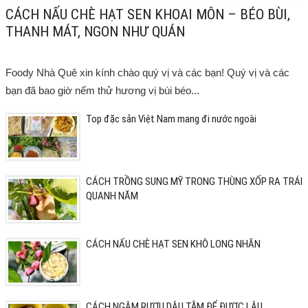
CÁCH NẤU CHÈ HẠT SEN KHOAI MÔN – BÉO BÙI,
THANH MÁT, NGON NHƯ QUÁN
Foody Nhà Quê xin kính chào quý vị và các bạn! Quý vị và các
bạn đã bao giờ nếm thử hương vị bùi béo...
Top đặc sản Việt Nam mang đi nước ngoài
CÁCH TRỒNG SUNG MỸ TRONG THÙNG XỐP RA TRÁI
QUANH NĂM
CÁCH NẤU CHÈ HẠT SEN KHÔ LONG NHÃN
CÁCH NGÂM RƯỢU DÂU TẰM ĐỂ ĐƯỢC LÂU