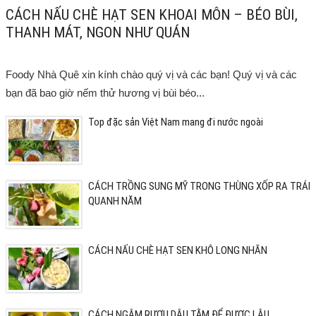
CÁCH NẤU CHÈ HẠT SEN KHOAI MÔN – BÉO BÙI,
THANH MÁT, NGON NHƯ QUÁN
Foody Nhà Quê xin kính chào quý vị và các bạn! Quý vị và các
bạn đã bao giờ nếm thử hương vị bùi béo...
Top đặc sản Việt Nam mang đi nước ngoài
CÁCH TRỒNG SUNG MỸ TRONG THÙNG XỐP RA TRÁI
QUANH NĂM
CÁCH NẤU CHÈ HẠT SEN KHÔ LONG NHÃN
CÁCH NGÂM RƯỢU DÂU TẰM ĐỂ ĐƯỢC LÂU