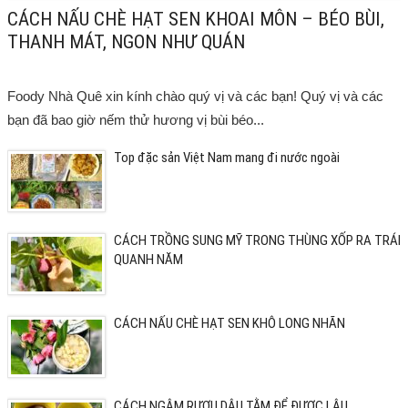
CÁCH NẤU CHÈ HẠT SEN KHOAI MÔN – BÉO BÙI,
THANH MÁT, NGON NHƯ QUÁN
Foody Nhà Quê xin kính chào quý vị và các bạn! Quý vị và các
bạn đã bao giờ nếm thử hương vị bùi béo...
Top đặc sản Việt Nam mang đi nước ngoài
CÁCH TRỒNG SUNG MỸ TRONG THÙNG XỐP RA TRÁI
QUANH NĂM
CÁCH NẤU CHÈ HẠT SEN KHÔ LONG NHÃN
CÁCH NGÂM RƯỢU DÂU TẰM ĐỂ ĐƯỢC LÂU