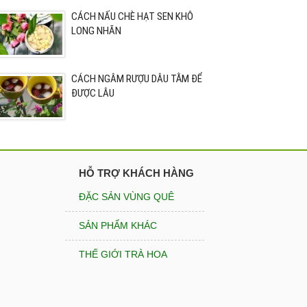
CÁCH NẤU CHÈ HẠT SEN KHÔ
LONG NHÃN
CÁCH NGÂM RƯỢU DÂU TẰM ĐỂ
ĐƯỢC LÂU
HỖ TRỢ KHÁCH HÀNG
ĐẶC SẢN VÙNG QUÊ
SẢN PHẨM KHÁC
THẾ GIỚI TRÀ HOA