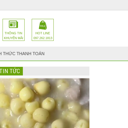
THÔNG TIN
HOT LINE
KHUYẾN MÃI
097.262.1813
H THỨC THANH TOÁN
TIN TỨC