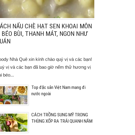
ÁCH NẤU CHÈ HẠT SEN KHOAI MÔN
 BÉO BÙI, THANH MÁT, NGON NHƯ
UÁN
oody Nhà Quê xin kính chào quý vị và các bạn!
uý vị và các bạn đã bao giờ nếm thử hương vị
i béo...
Top đặc sản Việt Nam mang đi
nước ngoài
CÁCH TRỒNG SUNG MỸ TRONG
THÙNG XỐP RA TRÁI QUANH NĂM