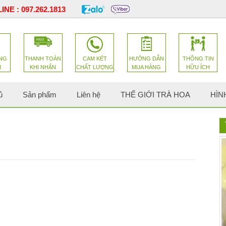
INE :
097.262.1813
NG
THANH TOÁN
CAM KÉT
HƯỚNG DẪN
THÔNG TIN
H
KHI NHẬN
CHẤT LƯỢNG
MUA HÀNG
HỮU ÍCH
ủ
Sản phẩm
Liên hệ
THẾ GIỚI TRÀ HOA
HÌN