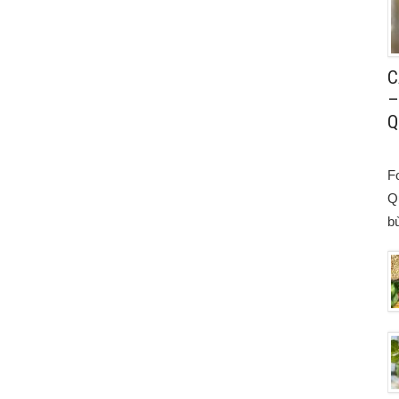
C
–
Q
F
Q
bù