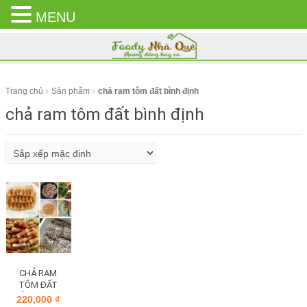
MENU
CLOSE
MENU
Trang chủ
Sản phẩm
chả ram tôm đất bình định
chả ram tôm đất bình định
CHẢ RAM
TÔM ĐẤT
BÌNH ĐỊNH
220,000
₫