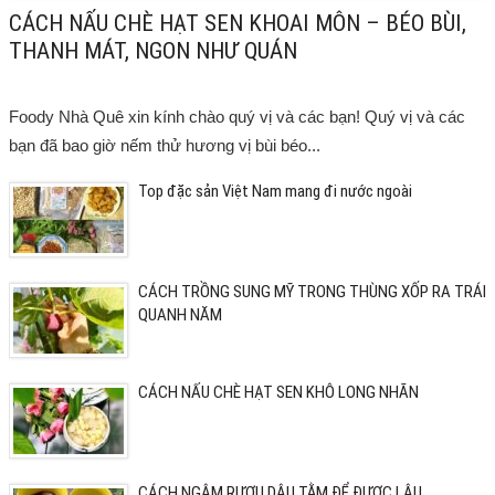
CÁCH NẤU CHÈ HẠT SEN KHOAI MÔN – BÉO BÙI,
THANH MÁT, NGON NHƯ QUÁN
Foody Nhà Quê xin kính chào quý vị và các bạn! Quý vị và các
bạn đã bao giờ nếm thử hương vị bùi béo...
Top đặc sản Việt Nam mang đi nước ngoài
CÁCH TRỒNG SUNG MỸ TRONG THÙNG XỐP RA TRÁI
QUANH NĂM
CÁCH NẤU CHÈ HẠT SEN KHÔ LONG NHÃN
CÁCH NGÂM RƯỢU DÂU TẰM ĐỂ ĐƯỢC LÂU