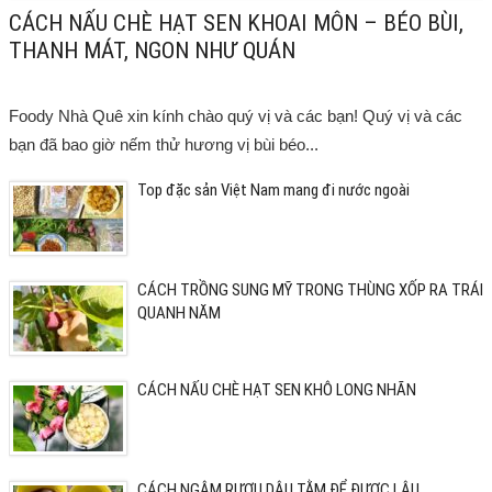
CÁCH NẤU CHÈ HẠT SEN KHOAI MÔN – BÉO BÙI,
THANH MÁT, NGON NHƯ QUÁN
Foody Nhà Quê xin kính chào quý vị và các bạn! Quý vị và các
bạn đã bao giờ nếm thử hương vị bùi béo...
Top đặc sản Việt Nam mang đi nước ngoài
CÁCH TRỒNG SUNG MỸ TRONG THÙNG XỐP RA TRÁI
QUANH NĂM
CÁCH NẤU CHÈ HẠT SEN KHÔ LONG NHÃN
CÁCH NGÂM RƯỢU DÂU TẰM ĐỂ ĐƯỢC LÂU