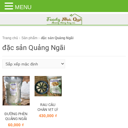
MENU
CLOSE
MENU
Trang chủ
Sản phẩm
đặc sản Quảng Ngãi
đặc sản Quảng Ngãi
RAU CÂU
CHÂN VỊT LÝ
ĐƯỜNG PHÈN
SƠN
430,000
₫
QUẢNG NGÃI
60,000
₫