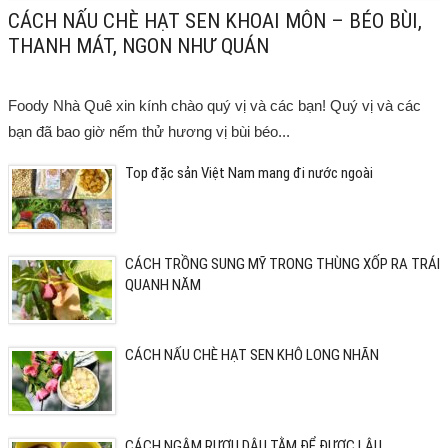
CÁCH NẤU CHÈ HẠT SEN KHOAI MÔN – BÉO BÙI,
THANH MÁT, NGON NHƯ QUÁN
Foody Nhà Quê xin kính chào quý vị và các bạn! Quý vị và các
bạn đã bao giờ nếm thử hương vị bùi béo...
Top đặc sản Việt Nam mang đi nước ngoài
CÁCH TRỒNG SUNG MỸ TRONG THÙNG XỐP RA TRÁI
QUANH NĂM
CÁCH NẤU CHÈ HẠT SEN KHÔ LONG NHÃN
CÁCH NGÂM RƯỢU DÂU TẰM ĐỂ ĐƯỢC LÂU