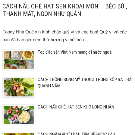
CÁCH NẤU CHÈ HẠT SEN KHOAI MÔN – BÉO BÙI,
THANH MÁT, NGON NHƯ QUÁN
Foody Nhà Quê xin kính chào quý vị và các bạn! Quý vị và các
bạn đã bao giờ nếm thử hương vị bùi béo...
Top đặc sản Việt Nam mang đi nước ngoài
CÁCH TRỒNG SUNG MỸ TRONG THÙNG XỐP RA TRÁI
QUANH NĂM
CÁCH NẤU CHÈ HẠT SEN KHÔ LONG NHÃN
CÁCH NGÂM RƯỢU DÂU TẰM ĐỂ ĐƯỢC LÂU