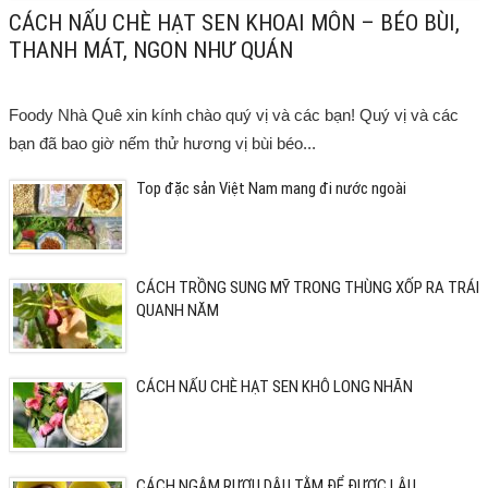
CÁCH NẤU CHÈ HẠT SEN KHOAI MÔN – BÉO BÙI,
THANH MÁT, NGON NHƯ QUÁN
Foody Nhà Quê xin kính chào quý vị và các bạn! Quý vị và các
bạn đã bao giờ nếm thử hương vị bùi béo...
Top đặc sản Việt Nam mang đi nước ngoài
CÁCH TRỒNG SUNG MỸ TRONG THÙNG XỐP RA TRÁI
QUANH NĂM
CÁCH NẤU CHÈ HẠT SEN KHÔ LONG NHÃN
CÁCH NGÂM RƯỢU DÂU TẰM ĐỂ ĐƯỢC LÂU