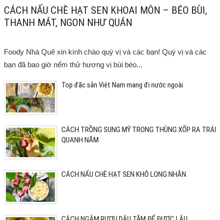
CÁCH NẤU CHÈ HẠT SEN KHOAI MÔN – BÉO BÙI,
THANH MÁT, NGON NHƯ QUÁN
Foody Nhà Quê xin kính chào quý vị và các bạn! Quý vị và các
bạn đã bao giờ nếm thử hương vị bùi béo...
Top đặc sản Việt Nam mang đi nước ngoài
CÁCH TRỒNG SUNG MỸ TRONG THÙNG XỐP RA TRÁI
QUANH NĂM
CÁCH NẤU CHÈ HẠT SEN KHÔ LONG NHÃN
CÁCH NGÂM RƯỢU DÂU TẰM ĐỂ ĐƯỢC LÂU