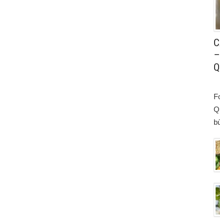
C
–
Q
F
Q
bù