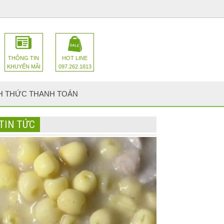
THÔNG TIN
HOT LINE
KHUYẾN MÃI
097.262.1813
H THỨC THANH TOÁN
TIN TỨC