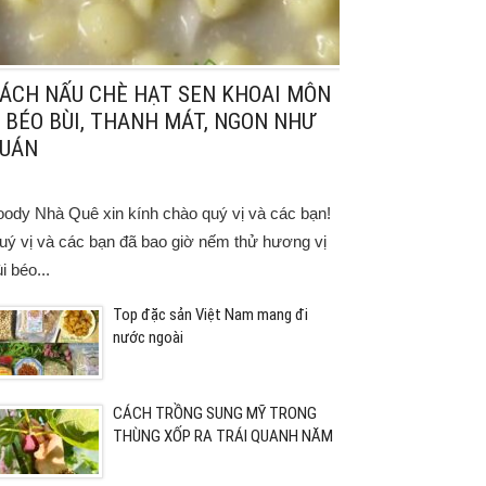
ÁCH NẤU CHÈ HẠT SEN KHOAI MÔN
 BÉO BÙI, THANH MÁT, NGON NHƯ
UÁN
oody Nhà Quê xin kính chào quý vị và các bạn!
uý vị và các bạn đã bao giờ nếm thử hương vị
i béo...
Top đặc sản Việt Nam mang đi
nước ngoài
CÁCH TRỒNG SUNG MỸ TRONG
THÙNG XỐP RA TRÁI QUANH NĂM