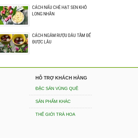
CÁCH NẤU CHÈ HẠT SEN KHÔ
LONG NHÃN
CÁCH NGÂM RƯỢU DÂU TẰM ĐỂ
ĐƯỢC LÂU
HỖ TRỢ KHÁCH HÀNG
ĐẶC SẢN VÙNG QUÊ
SẢN PHẨM KHÁC
THẾ GIỚI TRÀ HOA