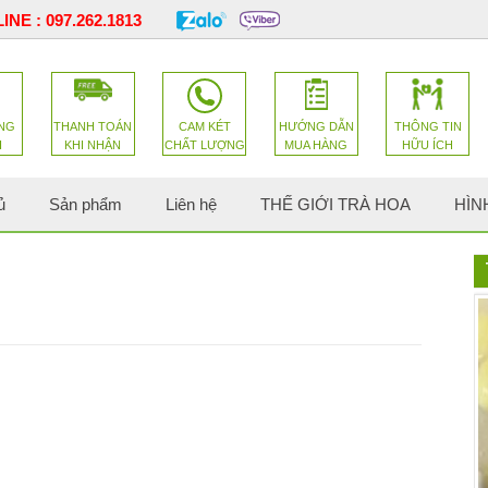
INE :
097.262.1813
NG
THANH TOÁN
CAM KÉT
HƯỚNG DẪN
THÔNG TIN
H
KHI NHẬN
CHẤT LƯỢNG
MUA HÀNG
HỮU ÍCH
ủ
Sản phẩm
Liên hệ
THẾ GIỚI TRÀ HOA
HÌN