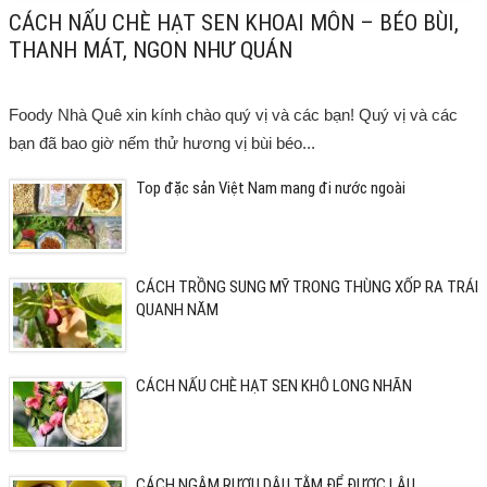
CÁCH NẤU CHÈ HẠT SEN KHOAI MÔN – BÉO BÙI,
THANH MÁT, NGON NHƯ QUÁN
Foody Nhà Quê xin kính chào quý vị và các bạn! Quý vị và các
bạn đã bao giờ nếm thử hương vị bùi béo...
Top đặc sản Việt Nam mang đi nước ngoài
CÁCH TRỒNG SUNG MỸ TRONG THÙNG XỐP RA TRÁI
QUANH NĂM
CÁCH NẤU CHÈ HẠT SEN KHÔ LONG NHÃN
CÁCH NGÂM RƯỢU DÂU TẰM ĐỂ ĐƯỢC LÂU