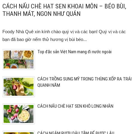
CÁCH NẤU CHÈ HẠT SEN KHOAI MÔN – BÉO BÙI,
THANH MÁT, NGON NHƯ QUÁN
Foody Nhà Quê xin kính chào quý vị và các bạn! Quý vị và các
bạn đã bao giờ nếm thử hương vị bùi béo...
Top đặc sản Việt Nam mang đi nước ngoài
CÁCH TRỒNG SUNG MỸ TRONG THÙNG XỐP RA TRÁI
QUANH NĂM
CÁCH NẤU CHÈ HẠT SEN KHÔ LONG NHÃN
CÁCH NGÂM RƯỢU DÂU TẰM ĐỂ ĐƯỢC LÂU