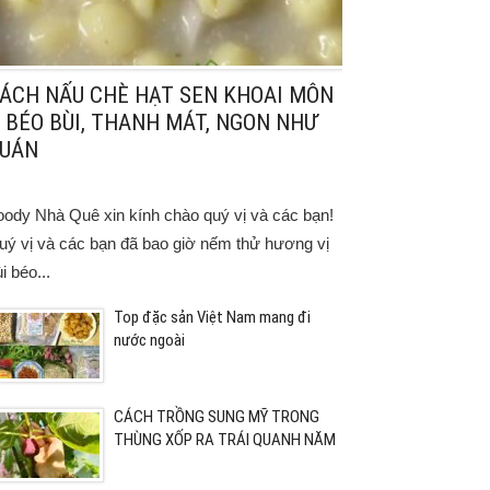
ÁCH NẤU CHÈ HẠT SEN KHOAI MÔN
 BÉO BÙI, THANH MÁT, NGON NHƯ
UÁN
oody Nhà Quê xin kính chào quý vị và các bạn!
uý vị và các bạn đã bao giờ nếm thử hương vị
i béo...
Top đặc sản Việt Nam mang đi
nước ngoài
CÁCH TRỒNG SUNG MỸ TRONG
THÙNG XỐP RA TRÁI QUANH NĂM