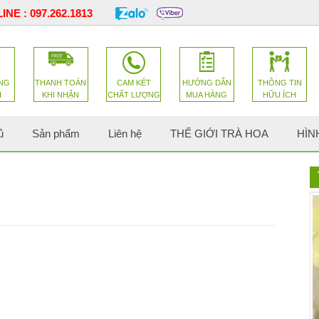
INE :
097.262.1813
NG
THANH TOÁN
CAM KÉT
HƯỚNG DẪN
THÔNG TIN
H
KHI NHẬN
CHẤT LƯỢNG
MUA HÀNG
HỮU ÍCH
ủ
Sản phẩm
Liên hệ
THẾ GIỚI TRÀ HOA
HÌN