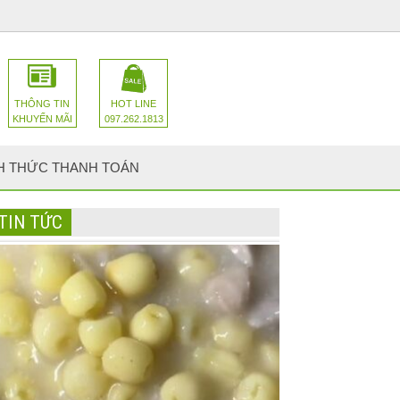
THÔNG TIN
HOT LINE
KHUYẾN MÃI
097.262.1813
H THỨC THANH TOÁN
TIN TỨC