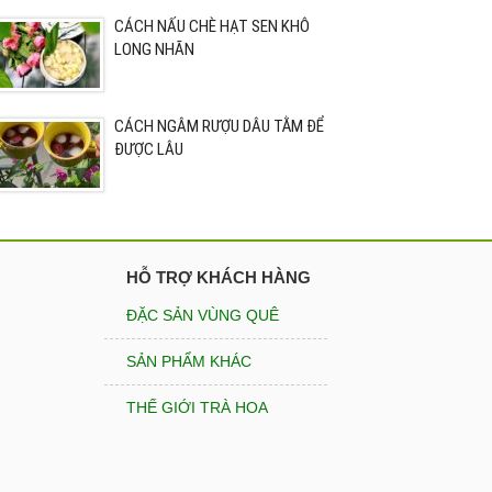
CÁCH NẤU CHÈ HẠT SEN KHÔ
LONG NHÃN
CÁCH NGÂM RƯỢU DÂU TẰM ĐỂ
ĐƯỢC LÂU
HỖ TRỢ KHÁCH HÀNG
ĐẶC SẢN VÙNG QUÊ
SẢN PHẨM KHÁC
THẾ GIỚI TRÀ HOA