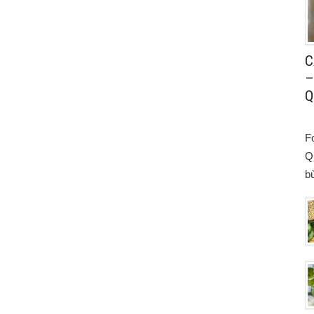
C
–
Q
F
Q
bù