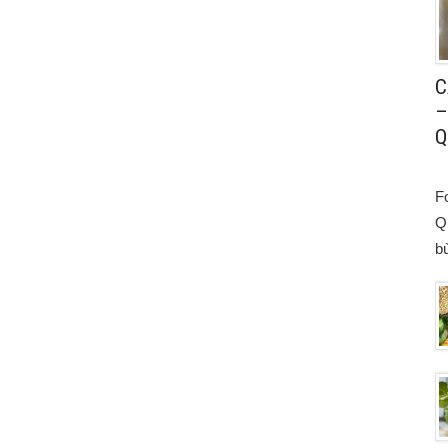
C
–
Q
F
Q
bù