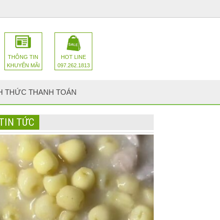
THÔNG TIN
HOT LINE
KHUYẾN MÃI
097.262.1813
H THỨC THANH TOÁN
TIN TỨC