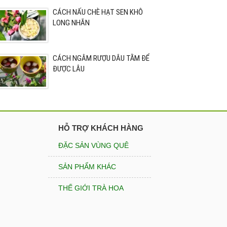
CÁCH NẤU CHÈ HẠT SEN KHÔ
LONG NHÃN
CÁCH NGÂM RƯỢU DÂU TẰM ĐỂ
ĐƯỢC LÂU
HỖ TRỢ KHÁCH HÀNG
ĐẶC SẢN VÙNG QUÊ
SẢN PHẨM KHÁC
THẾ GIỚI TRÀ HOA