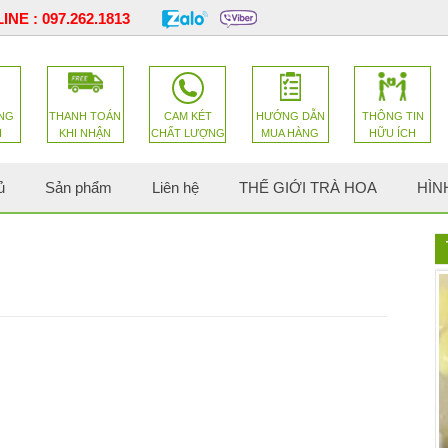
INE :
097.262.1813
NG
THANH TOÁN
CAM KÉT
HƯỚNG DẪN
THÔNG TIN
H
KHI NHẬN
CHẤT LƯỢNG
MUA HÀNG
HỮU ÍCH
ủ
Sản phẩm
Liên hệ
THẾ GIỚI TRÀ HOA
HÌN