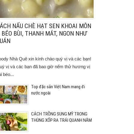
ÁCH NẤU CHÈ HẠT SEN KHOAI MÔN
 BÉO BÙI, THANH MÁT, NGON NHƯ
UÁN
oody Nhà Quê xin kính chào quý vị và các bạn!
uý vị và các bạn đã bao giờ nếm thử hương vị
i béo...
Top đặc sản Việt Nam mang đi
nước ngoài
CÁCH TRỒNG SUNG MỸ TRONG
THÙNG XỐP RA TRÁI QUANH NĂM