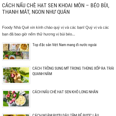
CÁCH NẤU CHÈ HẠT SEN KHOAI MÔN – BÉO BÙI,
THANH MÁT, NGON NHƯ QUÁN
Foody Nhà Quê xin kính chào quý vị và các bạn! Quý vị và các
bạn đã bao giờ nếm thử hương vị bùi béo...
Top đặc sản Việt Nam mang đi nước ngoài
CÁCH TRỒNG SUNG MỸ TRONG THÙNG XỐP RA TRÁI
QUANH NĂM
CÁCH NẤU CHÈ HẠT SEN KHÔ LONG NHÃN
CÁCH NGÂM RƯỢU DÂU TẰM ĐỂ ĐƯỢC LÂU