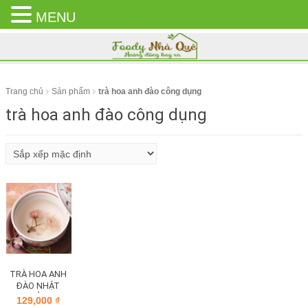
MENU
CLOSE
MENU
Trang chủ
Sản phẩm
trà hoa anh đào công dụng
trà hoa anh đào công dụng
TRÀ HOA ANH
ĐÀO NHẬT
BẢN
129,000
₫