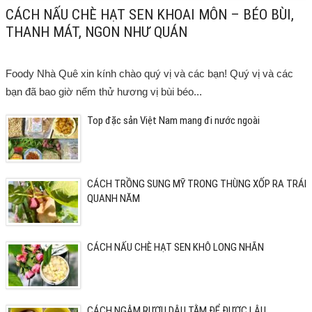
CÁCH NẤU CHÈ HẠT SEN KHOAI MÔN – BÉO BÙI,
THANH MÁT, NGON NHƯ QUÁN
Foody Nhà Quê xin kính chào quý vị và các bạn! Quý vị và các
bạn đã bao giờ nếm thử hương vị bùi béo...
Top đặc sản Việt Nam mang đi nước ngoài
CÁCH TRỒNG SUNG MỸ TRONG THÙNG XỐP RA TRÁI
QUANH NĂM
CÁCH NẤU CHÈ HẠT SEN KHÔ LONG NHÃN
CÁCH NGÂM RƯỢU DÂU TẰM ĐỂ ĐƯỢC LÂU