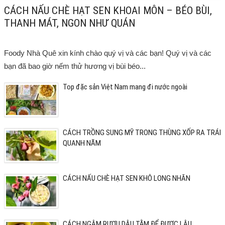
CÁCH NẤU CHÈ HẠT SEN KHOAI MÔN – BÉO BÙI,
THANH MÁT, NGON NHƯ QUÁN
Foody Nhà Quê xin kính chào quý vị và các bạn! Quý vị và các
bạn đã bao giờ nếm thử hương vị bùi béo...
Top đặc sản Việt Nam mang đi nước ngoài
CÁCH TRỒNG SUNG MỸ TRONG THÙNG XỐP RA TRÁI
QUANH NĂM
CÁCH NẤU CHÈ HẠT SEN KHÔ LONG NHÃN
CÁCH NGÂM RƯỢU DÂU TẰM ĐỂ ĐƯỢC LÂU