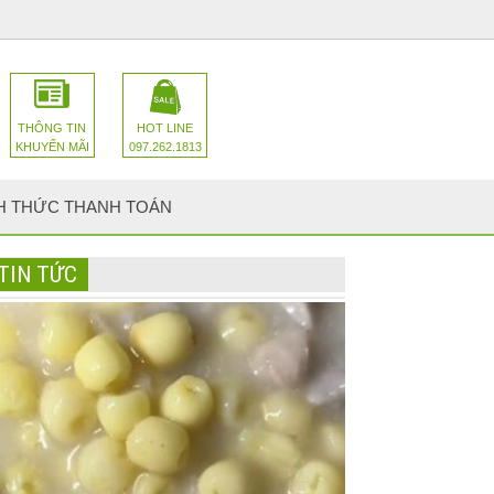
THÔNG TIN
HOT LINE
KHUYẾN MÃI
097.262.1813
H THỨC THANH TOÁN
TIN TỨC