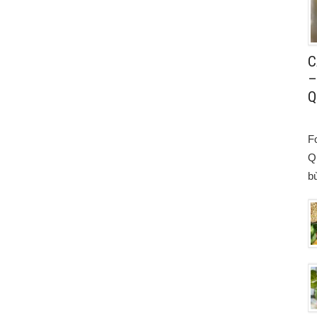
C
–
Q
F
Q
bù