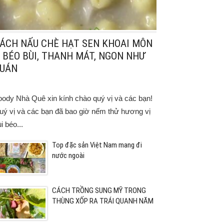
ÁCH NẤU CHÈ HẠT SEN KHOAI MÔN
 BÉO BÙI, THANH MÁT, NGON NHƯ
UÁN
oody Nhà Quê xin kính chào quý vị và các bạn!
uý vị và các bạn đã bao giờ nếm thử hương vị
i béo...
Top đặc sản Việt Nam mang đi
nước ngoài
CÁCH TRỒNG SUNG MỸ TRONG
THÙNG XỐP RA TRÁI QUANH NĂM