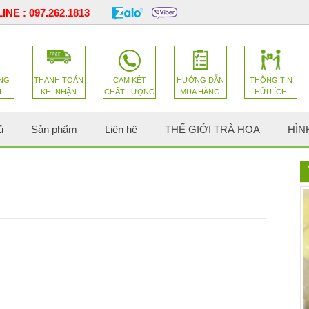
INE :
097.262.1813
NG
THANH TOÁN
CAM KÉT
HƯỚNG DẪN
THÔNG TIN
H
KHI NHẬN
CHẤT LƯỢNG
MUA HÀNG
HỮU ÍCH
ủ
Sản phẩm
Liên hệ
THẾ GIỚI TRÀ HOA
HÌN