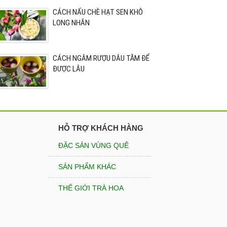
CÁCH NẤU CHÈ HẠT SEN KHÔ
LONG NHÃN
CÁCH NGÂM RƯỢU DÂU TẰM ĐỂ
ĐƯỢC LÂU
HỖ TRỢ KHÁCH HÀNG
ĐẶC SẢN VÙNG QUÊ
SẢN PHẨM KHÁC
THẾ GIỚI TRÀ HOA