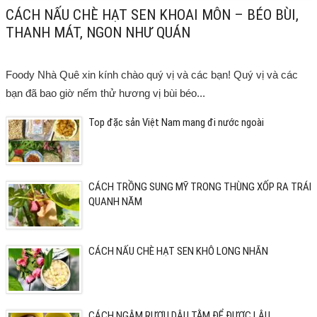
CÁCH NẤU CHÈ HẠT SEN KHOAI MÔN – BÉO BÙI,
THANH MÁT, NGON NHƯ QUÁN
Foody Nhà Quê xin kính chào quý vị và các bạn! Quý vị và các
bạn đã bao giờ nếm thử hương vị bùi béo...
Top đặc sản Việt Nam mang đi nước ngoài
CÁCH TRỒNG SUNG MỸ TRONG THÙNG XỐP RA TRÁI
QUANH NĂM
CÁCH NẤU CHÈ HẠT SEN KHÔ LONG NHÃN
CÁCH NGÂM RƯỢU DÂU TẰM ĐỂ ĐƯỢC LÂU