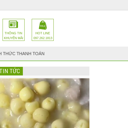
THÔNG TIN
HOT LINE
KHUYẾN MÃI
097.262.1813
H THỨC THANH TOÁN
TIN TỨC