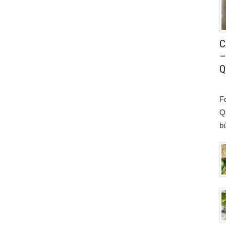
C
–
Q
F
Q
bù