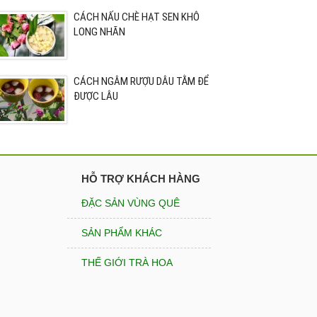
CÁCH NẤU CHÈ HẠT SEN KHÔ
LONG NHÃN
CÁCH NGÂM RƯỢU DÂU TẰM ĐỂ
ĐƯỢC LÂU
HỖ TRỢ KHÁCH HÀNG
ĐẶC SẢN VÙNG QUÊ
SẢN PHẨM KHÁC
THẾ GIỚI TRÀ HOA