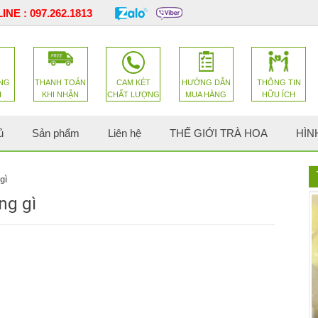
INE :
097.262.1813
NG
THANH TOÁN
CAM KÉT
HƯỚNG DẪN
THÔNG TIN
H
KHI NHẬN
CHẤT LƯỢNG
MUA HÀNG
HỮU ÍCH
ủ
Sản phẩm
Liên hệ
THẾ GIỚI TRÀ HOA
HÌN
gì
ng gì