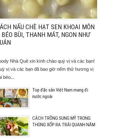
ÁCH NẤU CHÈ HẠT SEN KHOAI MÔN
 BÉO BÙI, THANH MÁT, NGON NHƯ
UÁN
oody Nhà Quê xin kính chào quý vị và các bạn!
uý vị và các bạn đã bao giờ nếm thử hương vị
i béo...
Top đặc sản Việt Nam mang đi
nước ngoài
CÁCH TRỒNG SUNG MỸ TRONG
THÙNG XỐP RA TRÁI QUANH NĂM