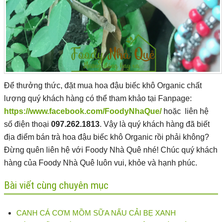
Để thưởng thức, đặt mua hoa đậu biếc khô Organic chất
lượng quý khách hàng có thể tham khảo tại Fanpage:
https://www.facebook.com/FoodyNhaQue/
hoặc liên hệ
số điện thoại
097.262.1813
. Vậy là quý khách hàng đã biết
địa điểm bán trà hoa đậu biếc khô Organic rồi phải không?
Đừng quên liên hệ với Foody Nhà Quê nhé! Chúc quý khách
hàng của Foody Nhà Quê luôn vui, khỏe và hạnh phúc.
Bài viết cùng chuyên mục
CANH CÁ CƠM MỒM SỮA NẤU CẢI BẸ XANH