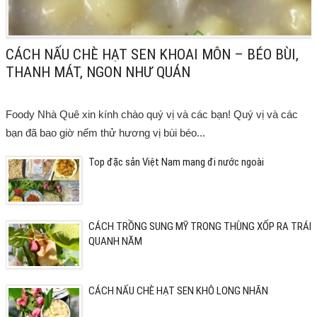
CÁCH NẤU CHÈ HẠT SEN KHOAI MÔN – BÉO BÙI,
THANH MÁT, NGON NHƯ QUÁN
Foody Nhà Quê xin kính chào quý vị và các bạn! Quý vị và các
bạn đã bao giờ nếm thử hương vị bùi béo...
Top đặc sản Việt Nam mang đi nước ngoài
CÁCH TRỒNG SUNG MỸ TRONG THÙNG XỐP RA TRÁI
QUANH NĂM
CÁCH NẤU CHÈ HẠT SEN KHÔ LONG NHÃN